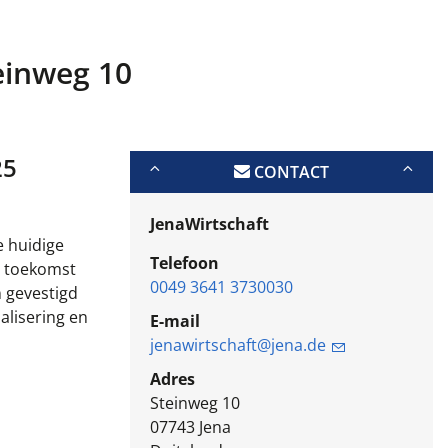
einweg 10
25
CONTACT
JenaWirtschaft
 huidige
Telefoon
e toekomst
0049 3641 3730030
n gevestigd
alisering en
E-mail
jenawirtschaft@jena.de
Adres
Steinweg 10
07743
Jena