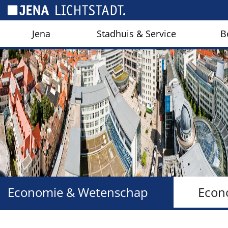
Cookies beheer paneel
Jena
Stadhuis & Service
B
Economie & Wetenschap
Econ