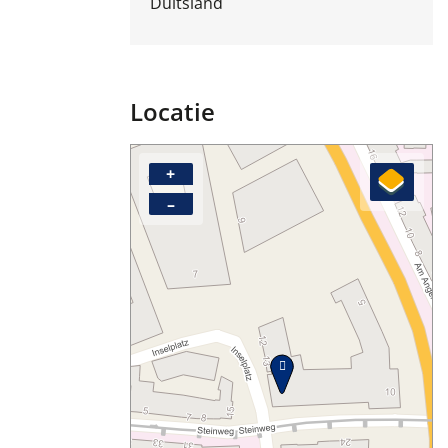
Duitsland
Locatie
+
–